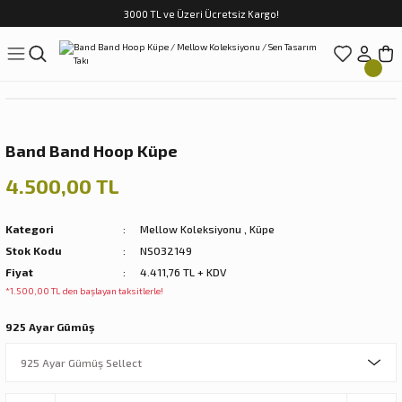
3000 TL ve Üzeri Ücretsiz Kargo!
Geri Dön
ar
Wispering Of Birds
Mythos Natura
Archaic
Nazarlık Serisi
rds
Wispering of Birds Küpe
Mythos Natura Kolye
Archaic Bileklik
Kolye
Band Band Hoop Küpe
Wispering Of Birds Kolye
Mythos Natura Küpe
Archaic Küpe
Bileklik
4.500,00 TL
Wispering of Birds Yüzük
Mythos Natura Yüzük
Archaic Yüzük
Küpe
Kategori
Mellow Koleksiyonu
,
Küpe
Wispering of Birds Bileklik
Yüzük
Stok Kodu
NS032149
Fiyat
4.411,76 TL + KDV
yonu
*1.500,00 TL den başlayan taksitlerle!
925 Ayar Gümüş