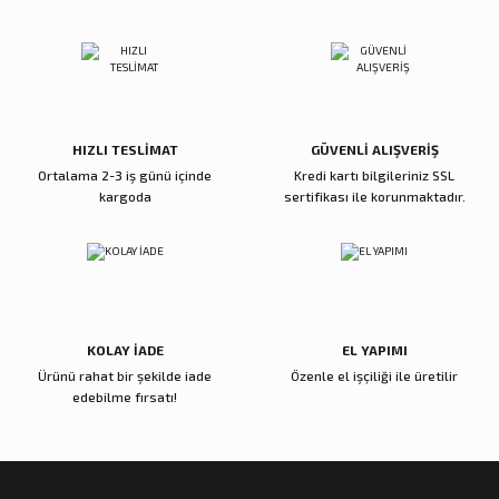
Ürün resmi kalitesiz, bozuk veya görüntülenemiyor.
Ürün açıklamasında eksik bilgiler bulunuyor.
Deneyimini Paylaş
Ürün bilgilerinde hatalar bulunuyor.
Ürün fiyatı diğer sitelerden daha pahalı.
Bu ürüne benzer farklı alternatifler olmalı.
HIZLI TESLİMAT
GÜVENLİ ALIŞVERİŞ
Ortalama 2-3 iş günü içinde
Kredi kartı bilgileriniz SSL
kargoda
sertifikası ile korunmaktadır.
Gönder
KOLAY İADE
EL YAPIMI
Ürünü rahat bir şekilde iade
Özenle el işçiliği ile üretilir
edebilme fırsatı!