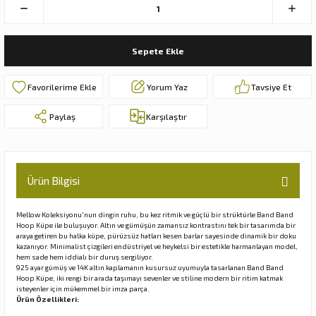
Sepete Ekle
Yorum Yaz
Tavsiye Et
Paylaş
Karşılaştır
Ürün Bilgisi
Mellow Koleksiyonu'nun dingin ruhu, bu kez ritmik ve güçlü bir strüktürle Band Band
Hoop Küpe ile buluşuyor. Altın ve gümüşün zamansız kontrastını tek bir tasarımda bir
araya getiren bu halka küpe, pürüzsüz hatları kesen barlar sayesinde dinamik bir doku
kazanıyor. Minimalist çizgileri endüstriyel ve heykelsi bir estetikle harmanlayan model,
hem sade hem iddialı bir duruş sergiliyor.
925 ayar gümüş ve 14K altın kaplamanın kusursuz uyumuyla tasarlanan Band Band
Hoop Küpe, iki rengi bir arada taşımayı sevenler ve stiline modern bir ritim katmak
isteyenler için mükemmel bir imza parça.
Ürün Özellikleri: