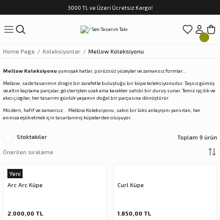
3000 TL ve Üzeri Ücretsiz Kargo!
Geri Dön
ar
Wispering Of Birds
Mythos Natura
Archaic
Nazarlık Serisi
Home Page
Koleksiyonlar
Mellow Koleksiyonu
rds
Wispering of Birds Küpe
Mythos Natura Kolye
Archaic Bileklik
Kolye
Mellow Koleksiyonu
yumuşak hatlar, pürüzsüz yüzeyler ve zamansız formlar…
Mellow, sade tasarımın dingin bir zarafetle buluştuğu bir küpe koleksiyonudur. Taşsız gümüş
Wispering Of Birds Kolye
Mythos Natura Küpe
Archaic Küpe
Bileklik
ve altın kaplama parçalar, gösterişten uzak ama karakter sahibi bir duruş sunar. Temiz işçilik ve
akıcı çizgiler, her tasarımı günlük yaşamın doğal bir parçasına dönüştürür.
Modern, hafif ve zamansız… Mellow Koleksiyonu, sakin bir lüks anlayışını yansıtan, her
Wispering of Birds Yüzük
Mythos Natura Yüzük
Archaic Yüzük
Küpe
anınıza eşlik etmek için tasarlanmış küpelerden oluşuyor.
Wispering of Birds Bileklik
Yüzük
Stoktakiler
Toplam 9 ürün
yonu
Yeni
Arc Arc Küpe
Curl Küpe
2.000,00 TL
1.850,00 TL