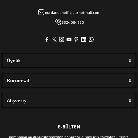
nurdansenofficial@hotmail.com
5324084720
Üyelik
Kurumsal
Alışveriş
E-BÜLTEN
Kampanya ve duyurularımızdan haberdar olmak için kaydolabilirsiniz.