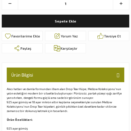
Sepete Ekle
Yorum Yaz
Tavsiye Et
Paylaş
Karşılaştır
Ürün Bilgisi
Akıcı hatları ve damla formundan ilham alan Drop Tear Küpe, Mellow Koleksiyonu'nun
yalın estetiğini modern bir siluetle buluşturuyor. Pürüzsüz, parlak yüzeyi ışığı zarifçe
yansıtırken, dengeli formu güçlü ama sade bir görünüm sunuyor.
925 ayar gümüş ve 18 ayar mikron altın kaplama seçenekleriyle sunulan Mellow
Koleksiyonu'nun Drop Tear küpeleri, günlük şıklıktan özel davetlere kadar stilinize
zamansız bir dokunuş katmak için tasarlandı.
Ürün Özellikleri:
925 ayar gümüş