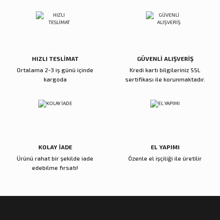
Ürün açıklamasında eksik bilgiler bulunuyor.
Deneyimini Paylaş
Ürün bilgilerinde hatalar bulunuyor.
Ürün fiyatı diğer sitelerden daha pahalı.
Bu ürüne benzer farklı alternatifler olmalı.
HIZLI TESLİMAT
GÜVENLİ ALIŞVERİŞ
Ortalama 2-3 iş günü içinde
Kredi kartı bilgileriniz SSL
kargoda
sertifikası ile korunmaktadır.
Gönder
KOLAY İADE
EL YAPIMI
Ürünü rahat bir şekilde iade
Özenle el işçiliği ile üretilir
edebilme fırsatı!