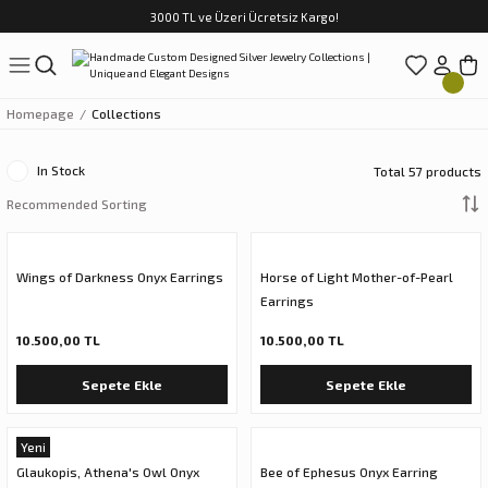
3000 TL ve Üzeri Ücretsiz Kargo!
Geri Dön
Wispering Of Birds
Mythos Natura
Archaic
Amulet Series
Homepage
Collections
rds
Wispering of Birds Earrings
Mythos Natura Kolye
Archaic Bracelet
Necklace
In Stock
Total 57 products
Wispering of Birds Necklace
Mythos Natura Earrings
Archaic Earrings
Bracelet
Wispering of Birds Ring
Mythos Natura Ring
Archaic Ring
Earring
Wings of Darkness Onyx Earrings
Horse of Light Mother-of-Pearl
Wispering of Birds Bracelet
Ring
Earrings
10.500,00 TL
10.500,00 TL
yonu
Sepete Ekle
Sepete Ekle
Yeni
on
Glaukopis, Athena's Owl Onyx
Bee of Ephesus Onyx Earring