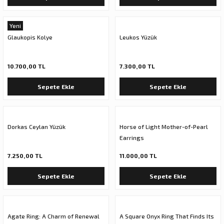
Yeni
Glaukopis Kolye
Leukos Yüzük
10.700,00 TL
7.300,00 TL
Sepete Ekle
Sepete Ekle
Dorkas Ceylan Yüzük
Horse of Light Mother-of-Pearl
Earrings
7.250,00 TL
11.000,00 TL
Sepete Ekle
Sepete Ekle
Agate Ring: A Charm of Renewal
A Square Onyx Ring That Finds Its