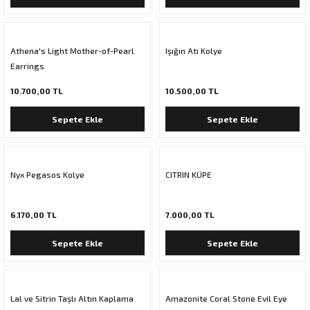
Athena's Light Mother-of-Pearl
Işığın Atı Kolye
Earrings
10.700,00 TL
10.500,00 TL
Sepete Ekle
Sepete Ekle
Nyx Pegasos Kolye
CITRIN KÜPE
6.170,00 TL
7.000,00 TL
Sepete Ekle
Sepete Ekle
Lal ve Sitrin Taşlı Altın Kaplama
Amazonite Coral Stone Evil Eye