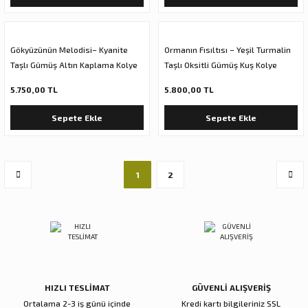
Gökyüzünün Melodisi– Kyanite
Ormanın Fısıltısı – Yeşil Turmalin
Taşlı Gümüş Altın Kaplama Kolye
Taşlı Oksitli Gümüş Kuş Kolye
5.750,00 TL
5.800,00 TL
Sepete Ekle
Sepete Ekle
1
2
HIZLI TESLİMAT
GÜVENLİ ALIŞVERİŞ
Ortalama 2-3 iş günü içinde
Kredi kartı bilgileriniz SSL