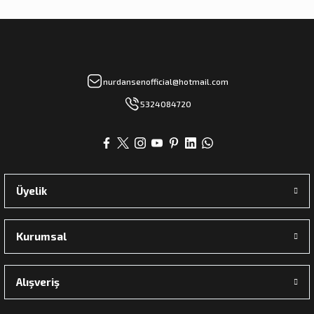
nurdansenofficial@hotmail.com
5324084720
Üyelik
Kurumsal
Alışveriş